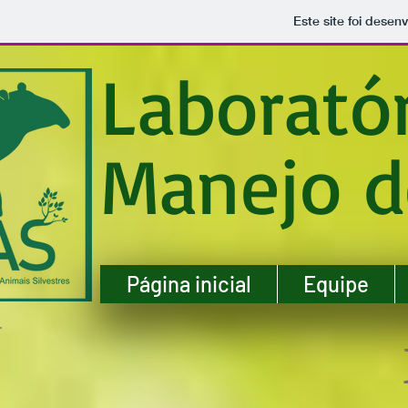
Este site foi desen
Laboratór
Manejo d
Página inicial
Equipe